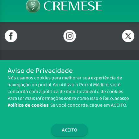
Telefone: (79) 3212 0700
Aviso de Privacidade
Email: contato@cremese.org.br
Nós usamos cookies para melhorar sua experiência de
Conselho Regional de Medicina de Sergipe Rua Boquim, 589, Centro,
navegação no portal. Ao utilizar o Portal Médico, você
Aracaju/SE - CEP: 49010-280
concorda com a política de monitoramento de cookies.
CNPJ: 73.757.494.0001-27
Para ter mais informações sobre como isso é feito, acesse
Política de cookies
. Se você concorda, clique em ACEITO.
Copyright CREMESE. Todos os direitos reservados.
TRANSPARÊNCIA E PRESTAÇÃO DE
CONTAS
ACEITO