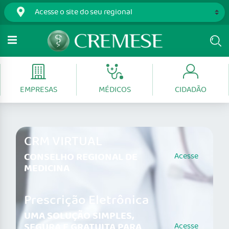
EMPRESAS
MÉDICOS
CIDADÃO
CRM VIRTUAL
CONSELHO REGIONAL DE
Acesse
MEDICINA
Prescrição Eletrônica
UMA SOLUÇÃO SIMPLES,
SEGURA E GRATUITA PARA
Acesse