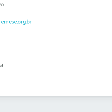
vo
remese.org.br
S)