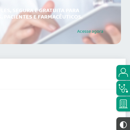
LES, SEGURA E GRATUITA PARA
, PACIENTES E FARMACÊUTICOS.
Acesse
agora